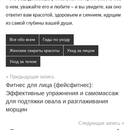
о нем, уважайте его и любите – и вы увидите, как оно
ответит вам красотой, здоровьем и сиянием, идущим
из самой глубины вашей души.
Все обо всем
Гиды по уходу
Женские секреты красоты
Уход за лицом
Уход за телом
Навигация
Предыдущая запись
Фитнес для лица (фейсфитнес):
по
Эффективные упражнения и самомассаж
записям
для подтяжки овала и разглаживания
морщин
Следующая запись