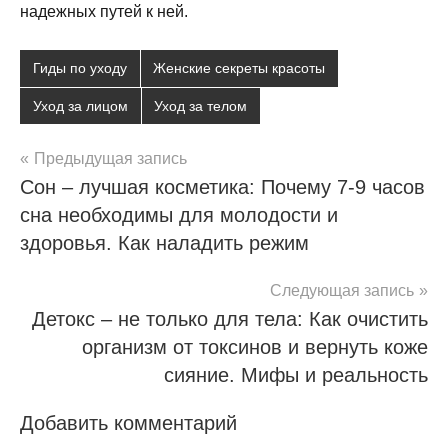
надежных путей к ней.
Гиды по уходу
Женские секреты красоты
Уход за лицом
Уход за телом
Навигация
Предыдущая запись
Сон – лучшая косметика: Почему 7-9 часов
по
сна необходимы для молодости и
записям
здоровья. Как наладить режим
Следующая запись
Детокс – не только для тела: Как очистить
организм от токсинов и вернуть коже
сияние. Мифы и реальность
Добавить комментарий